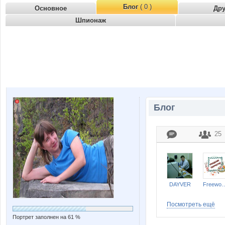
Блог
( 0 )
Основное
Др
Шпионаж
Блог
25
DAYVER
Freew
Посмотреть ещё
Портрет заполнен на 61 %