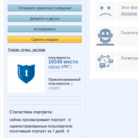
MrVodinn
RaFae
Этот блог
Отправить приватное сообщение
блогеров
.
Добавить в друзья
Игнорировать
Visk
blandin
Посетит
Сделать подарок
Туризм, отдых, экстрим
Денис Л
Мурка
популярность:
Посмотре
19349 место
рейтинг
1757
?
Привилегированный
пользователь
1
уровня
Статистика портрета:
сейчас просматривают портрет - 0
зарегистрированные пользователи
посетившие портрет за 7 дней - 0